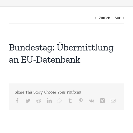
Zurück
Vor
Bundestag: Übermittlung
an EU-Datenbank
Share This Story, Choose Your Platform!
Facebook
Twitter
Reddit
LinkedIn
WhatsApp
Tumblr
Pinterest
Vk
Xing
E-
Mail