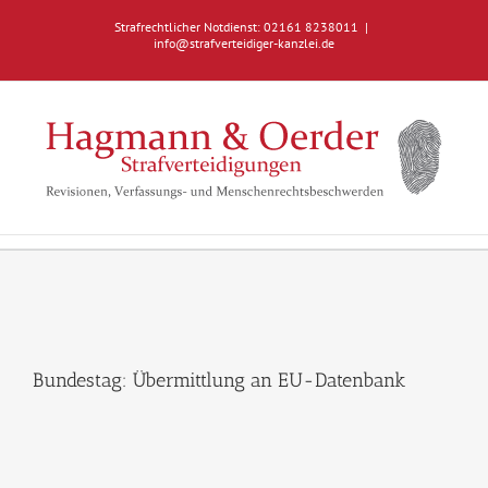
Zum
Strafrechtlicher Notdienst: 02161 8238011
|
Inhalt
info@strafverteidiger-kanzlei.de
springen
Bundestag: Übermittlung an EU-Datenbank