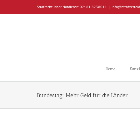
Zum
Strafrechtlicher Notdienst: 02161 8238011
|
info@strafverteid
Inhalt
springen
Home
Kanzl
Bundestag: Mehr Geld für die Länder