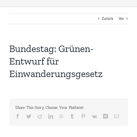
Zurück
Vor
Bundestag: Grünen-
Entwurf für
Einwanderungsgesetz
Share This Story, Choose Your Platform!
Facebook
Twitter
Reddit
LinkedIn
WhatsApp
Tumblr
Pinterest
Vk
Xing
E-
Mail