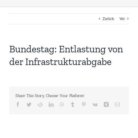
Zurück
Vor
Bundestag: Entlastung von
der Infrastrukturabgabe
Share This Story, Choose Your Platform!
Facebook
Twitter
Reddit
LinkedIn
WhatsApp
Tumblr
Pinterest
Vk
Xing
E-
Mail