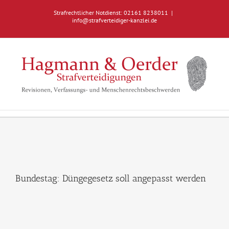
Zum
Strafrechtlicher Notdienst: 02161 8238011
|
Inhalt
info@strafverteidiger-kanzlei.de
springen
Bundestag: Düngegesetz soll angepasst werden