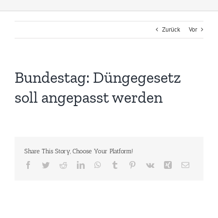
Zurück
Vor
Bundestag: Düngegesetz
soll angepasst werden
Share This Story, Choose Your Platform!
Facebook
Twitter
Reddit
LinkedIn
WhatsApp
Tumblr
Pinterest
Vk
Xing
E-
Mail