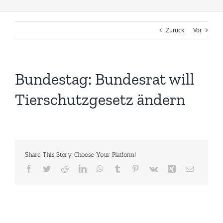
Zurück
Vor
Bundestag: Bundesrat will
Tierschutzgesetz ändern
Share This Story, Choose Your Platform!
Facebook
Twitter
Reddit
LinkedIn
WhatsApp
Tumblr
Pinterest
Vk
Xing
E-
Mail