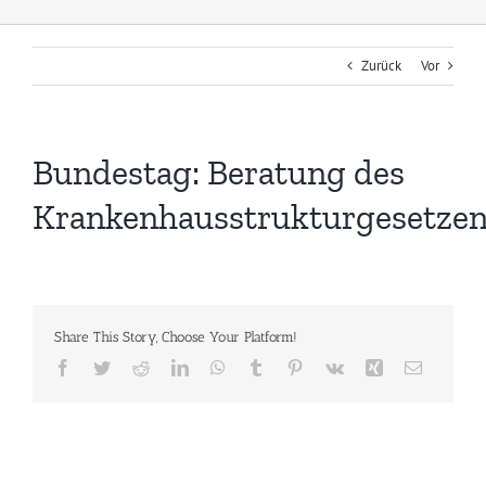
Zurück
Vor
Bundestag: Beratung des
Krankenhausstrukturgesetze
Share This Story, Choose Your Platform!
Facebook
Twitter
Reddit
LinkedIn
WhatsApp
Tumblr
Pinterest
Vk
Xing
E-
Mail