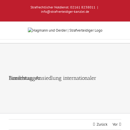
Zum
Strafrechtlicher Notdienst: 02161 8238011
|
Inhalt
info@strafverteidiger-kanzlei.de
springen
Bundestag: Ansiedlung internationaler Einrichtungen
Zurück
Vor