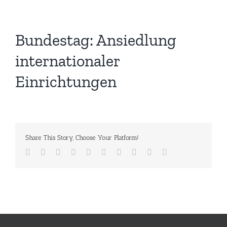
Bundestag: Ansiedlung
internationaler
Einrichtungen
Share This Story, Choose Your Platform!
Facebook
Twitter
Reddit
LinkedIn
WhatsApp
Tumblr
Pinterest
Vk
Xing
E-
Mail