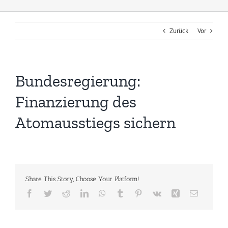
Zurück
Vor
Bundesregierung:
Finanzierung des
Atomausstiegs sichern
Share This Story, Choose Your Platform!
Facebook
Twitter
Reddit
LinkedIn
WhatsApp
Tumblr
Pinterest
Vk
Xing
E-
Mail