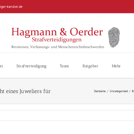
iger-kanzlei.de
ei
Strafverteidigung
Team
Ratgeber
Mehr
Startseite
/
Uncategorized
/
B