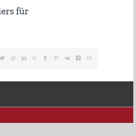
ers für
cebook
Twitter
Reddit
LinkedIn
WhatsApp
Tumblr
Pinterest
Vk
Xing
E-
Mail