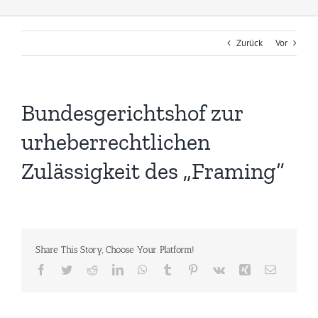
Zurück
Vor
Bundesgerichtshof zur
urheberrechtlichen
Zulässigkeit des „Framing“
Share This Story, Choose Your Platform!
Facebook
Twitter
Reddit
LinkedIn
WhatsApp
Tumblr
Pinterest
Vk
Xing
E-
Mail