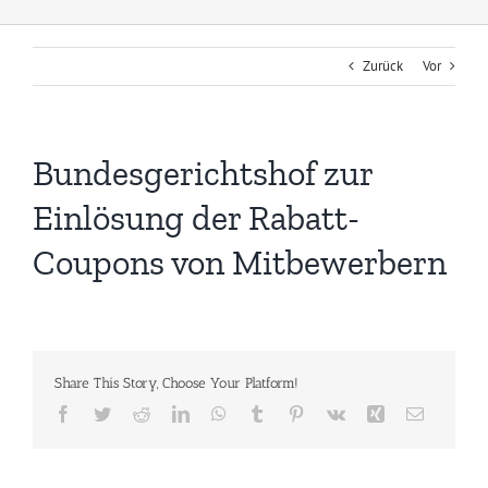
Zurück
Vor
Bundesgerichtshof zur
Einlösung der Rabatt-
Coupons von Mitbewerbern
Share This Story, Choose Your Platform!
Facebook
Twitter
Reddit
LinkedIn
WhatsApp
Tumblr
Pinterest
Vk
Xing
E-
Mail