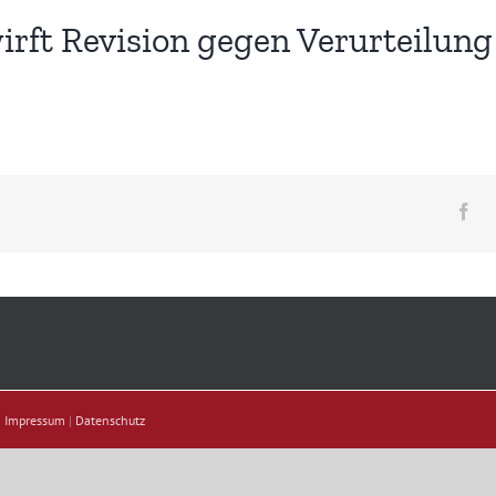
irft Revision gegen Verurteilun
Fa
|
Impressum
|
Datenschutz