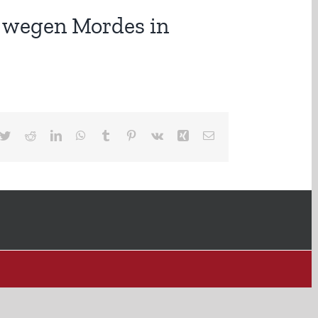
g wegen Mordes in
cebook
Twitter
Reddit
LinkedIn
WhatsApp
Tumblr
Pinterest
Vk
Xing
E-
Mail