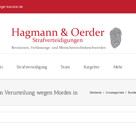
iger-kanzlei.de
ei
Strafverteidigung
Team
Ratgeber
Mehr
Startseite
/
Uncategorized
/
Bundes