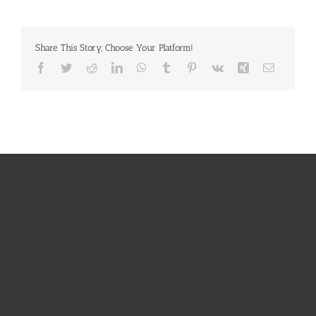
Share This Story, Choose Your Platform!
Facebook
Twitter
Reddit
LinkedIn
WhatsApp
Tumblr
Pinterest
Vk
Xing
E-
Mail