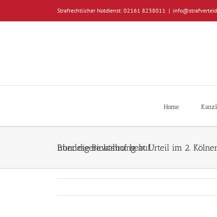
Zum
Strafrechtlicher Notdienst: 02161 8238011
|
info@strafverteid
Inhalt
springen
Home
Kanzl
Bundesgerichtshof hebt Urteil im 2. Kölner „Raser-Fall“ im Ausspruch über die Bewährung auf