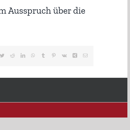
 im Ausspruch über die
cebook
Twitter
Reddit
LinkedIn
WhatsApp
Tumblr
Pinterest
Vk
Xing
E-
Mail