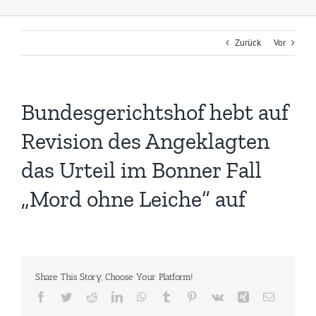
Zurück
Vor
Bundesgerichtshof hebt auf
Revision des Angeklagten
das Urteil im Bonner Fall
„Mord ohne Leiche“ auf
Share This Story, Choose Your Platform!
Facebook
Twitter
Reddit
LinkedIn
WhatsApp
Tumblr
Pinterest
Vk
Xing
E-
Mail