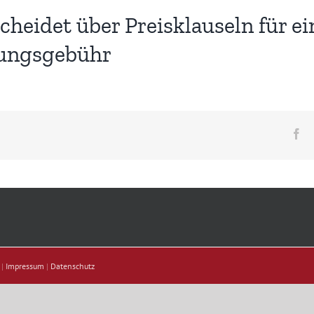
heidet über Preisklauseln für e
rungsgebühr
Fa
 |
Impressum
|
Datenschutz