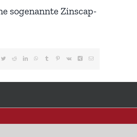
ine sogenannte Zinscap-
cebook
Twitter
Reddit
LinkedIn
WhatsApp
Tumblr
Pinterest
Vk
Xing
E-
Mail