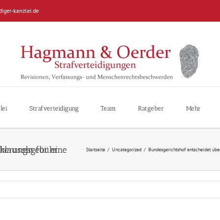
diger-kanzlei.de
lei
Strafverteidigung
Team
Ratgeber
Mehr
mie bzw. Zinssicherungsgebühr
Startseite
/
Uncategorized
/
Bundesgerichtshof entscheidet übe