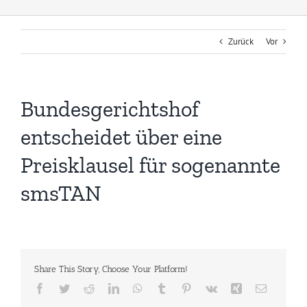
Zurück
Vor
Bundesgerichtshof
entscheidet über eine
Preisklausel für sogenannte
smsTAN
Share This Story, Choose Your Platform!
Facebook
Twitter
Reddit
LinkedIn
WhatsApp
Tumblr
Pinterest
Vk
Xing
E-
Mail