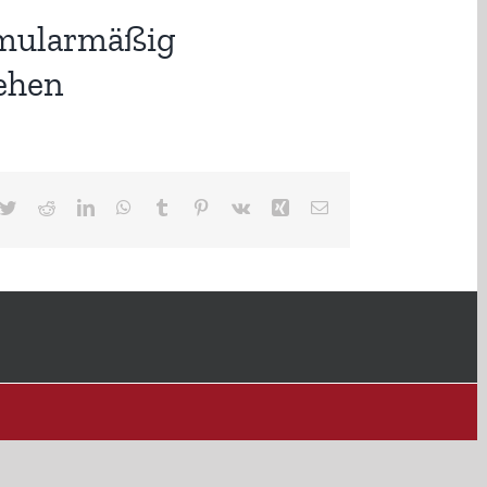
ormularmäßig
ehen
cebook
Twitter
Reddit
LinkedIn
WhatsApp
Tumblr
Pinterest
Vk
Xing
E-
Mail