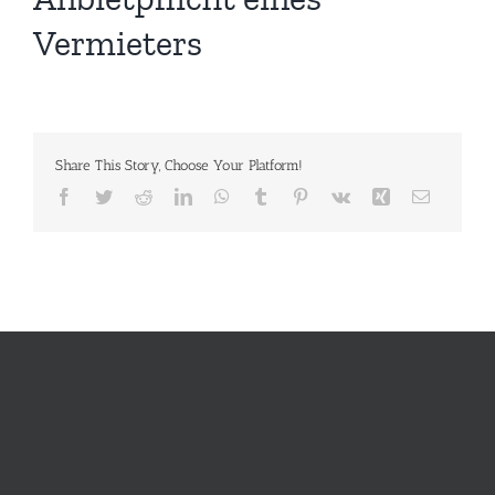
Vermieters
Share This Story, Choose Your Platform!
Facebook
Twitter
Reddit
LinkedIn
WhatsApp
Tumblr
Pinterest
Vk
Xing
E-
Mail