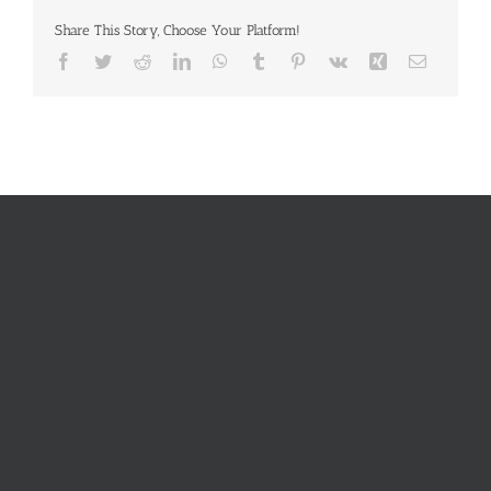
Share This Story, Choose Your Platform!
Facebook
Twitter
Reddit
LinkedIn
WhatsApp
Tumblr
Pinterest
Vk
Xing
E-
Mail