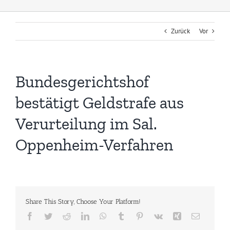
Zurück
Vor
Bundesgerichtshof
bestätigt Geldstrafe aus
Verurteilung im Sal.
Oppenheim-Verfahren
Share This Story, Choose Your Platform!
Facebook
Twitter
Reddit
LinkedIn
WhatsApp
Tumblr
Pinterest
Vk
Xing
E-
Mail