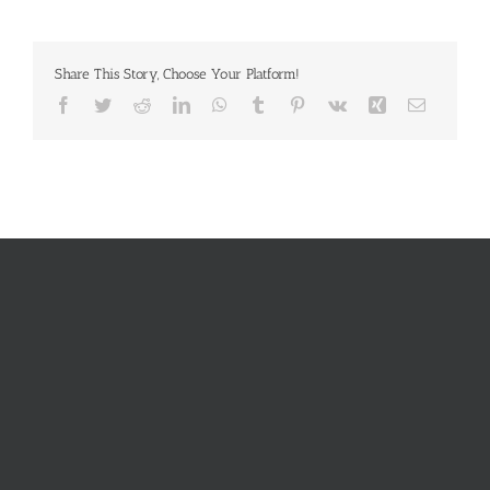
Share This Story, Choose Your Platform!
Facebook
Twitter
Reddit
LinkedIn
WhatsApp
Tumblr
Pinterest
Vk
Xing
E-
Mail