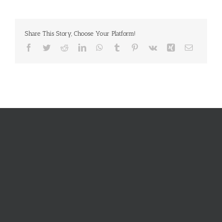
Share This Story, Choose Your Platform!
Facebook
Twitter
Reddit
LinkedIn
WhatsApp
Tumblr
Pinterest
Vk
Xing
E-
Mail