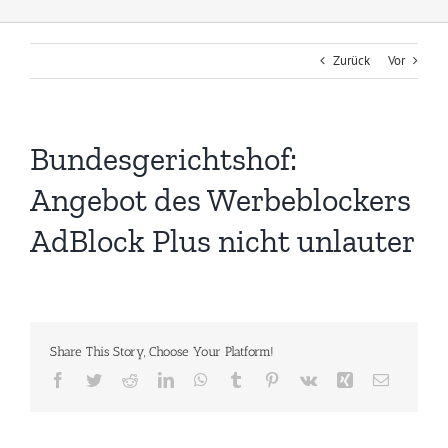
Zurück
Vor
Bundesgerichtshof:
Angebot des Werbeblockers
AdBlock Plus nicht unlauter
Share This Story, Choose Your Platform!
Facebook
Twitter
Reddit
LinkedIn
WhatsApp
Tumblr
Pinterest
Vk
Xing
E-
Mail