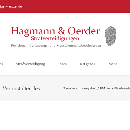
iger-kanzlei.de
ei
Strafverteidigung
Team
Ratgeber
Mehr
Startseite
/
Uncategorized
/
BSG: Keine Künstlersozia