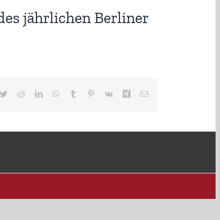
des jährlichen Berliner
cebook
Twitter
Reddit
LinkedIn
WhatsApp
Tumblr
Pinterest
Vk
Xing
E-
Mail