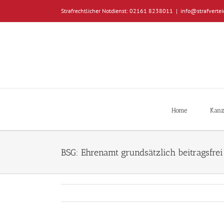
Zum
Strafrechtlicher Notdienst: 02161 8238011
|
info@strafvertei
Inhalt
springen
Home
Kanz
BSG: Ehrenamt grundsätzlich beitragsfrei