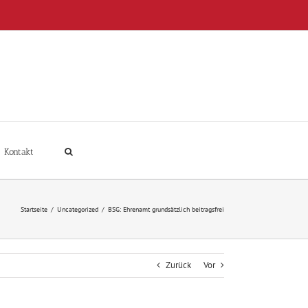
Kontakt
Startseite
/
Uncategorized
/
BSG: Ehrenamt grundsätzlich beitragsfrei
Zurück
Vor