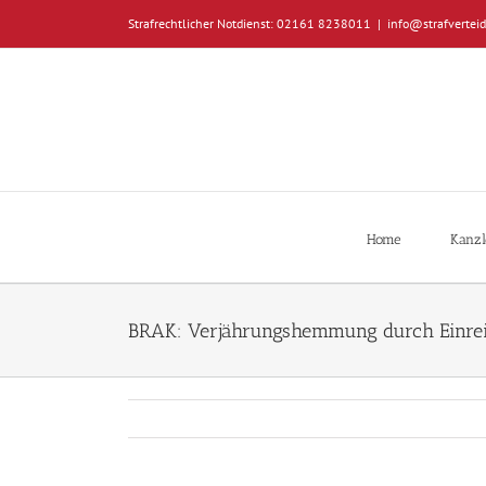
Zum
Strafrechtlicher Notdienst: 02161 8238011
|
info@strafverteid
Inhalt
springen
Home
Kanzl
BRAK: Verjährungshemmung durch Einrei