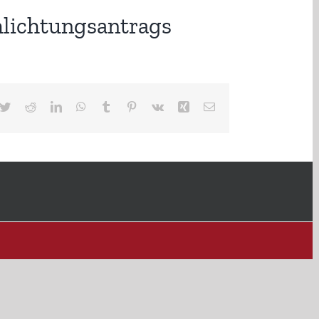
lichtungsantrags
cebook
Twitter
Reddit
LinkedIn
WhatsApp
Tumblr
Pinterest
Vk
Xing
E-
Mail