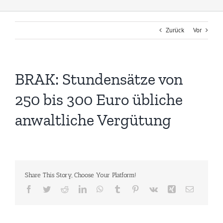
Zurück
Vor
BRAK: Stundensätze von
250 bis 300 Euro übliche
anwaltliche Vergütung
Share This Story, Choose Your Platform!
Facebook
Twitter
Reddit
LinkedIn
WhatsApp
Tumblr
Pinterest
Vk
Xing
E-
Mail