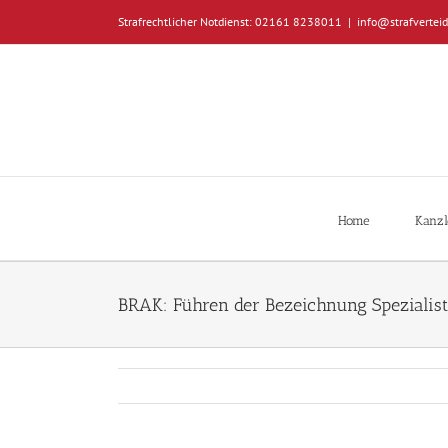
Zum
Strafrechtlicher Notdienst: 02161 8238011
|
info@strafverteid
Inhalt
springen
Home
Kanzl
BRAK: Führen der Bezeichnung Spezialist