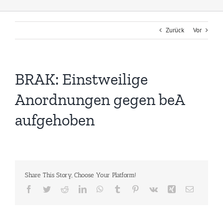
Zurück
Vor
BRAK: Einstweilige
Anordnungen gegen beA
aufgehoben
Share This Story, Choose Your Platform!
Facebook
Twitter
Reddit
LinkedIn
WhatsApp
Tumblr
Pinterest
Vk
Xing
E-
Mail