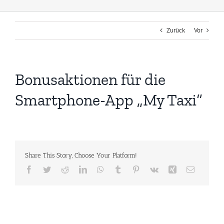
Zurück
Vor
Bonusaktionen für die
Smartphone-App „My Taxi“
Share This Story, Choose Your Platform!
Facebook
Twitter
Reddit
LinkedIn
WhatsApp
Tumblr
Pinterest
Vk
Xing
E-
Mail