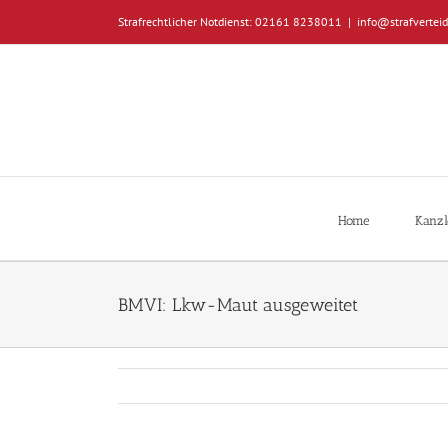
Zum
Strafrechtlicher Notdienst: 02161 8238011
|
info@strafverteid
Inhalt
springen
Home
Kanzl
BMVI: Lkw-Maut ausgeweitet