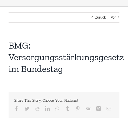
Zurück
Vor
BMG:
Versorgungsstärkungsgesetz
im Bundestag
Share This Story, Choose Your Platform!
Facebook
Twitter
Reddit
LinkedIn
WhatsApp
Tumblr
Pinterest
Vk
Xing
E-
Mail