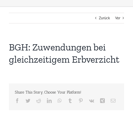
Zurück
Vor
BGH: Zuwendungen bei
gleichzeitigem Erbverzicht
Share This Story, Choose Your Platform!
Facebook
Twitter
Reddit
LinkedIn
WhatsApp
Tumblr
Pinterest
Vk
Xing
E-
Mail