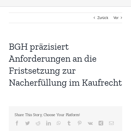
Zurück
Vor
BGH präzisiert
Anforderungen an die
Fristsetzung zur
Nacherfüllung im Kaufrecht
Share This Story, Choose Your Platform!
Facebook
Twitter
Reddit
LinkedIn
WhatsApp
Tumblr
Pinterest
Vk
Xing
E-
Mail