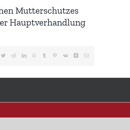
chen Mutterschutzes
 der Hauptverhandlung
cebook
Twitter
Reddit
LinkedIn
WhatsApp
Tumblr
Pinterest
Vk
Xing
E-
Mail