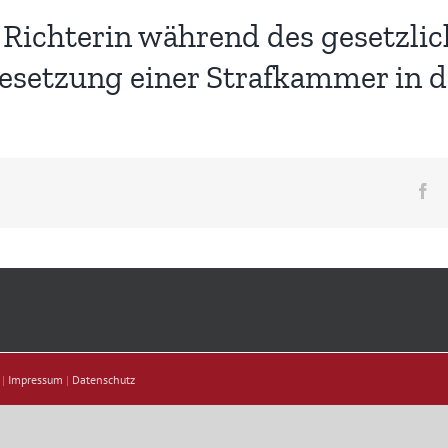
Richterin während des gesetzli
 Besetzung einer Strafkammer in
Fa
 |
Impressum
|
Datenschutz