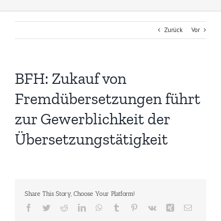
Zurück
Vor
BFH: Zukauf von
Fremdübersetzungen führt
zur Gewerblichkeit der
Übersetzungstätigkeit
Share This Story, Choose Your Platform!
Facebook
Twitter
Reddit
LinkedIn
WhatsApp
Tumblr
Pinterest
Vk
Xing
E-
Mail