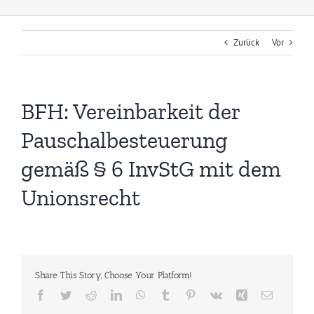
Zurück
Vor
BFH: Vereinbarkeit der
Pauschalbesteuerung
gemäß § 6 InvStG mit dem
Unionsrecht
Share This Story, Choose Your Platform!
Facebook
Twitter
Reddit
LinkedIn
WhatsApp
Tumblr
Pinterest
Vk
Xing
E-
Mail