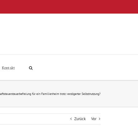
Kontakt
aftsteuersteuerbefreiung für ein Familienheim trotz verzögerter Selbstnutzung?
Zurück
Vor