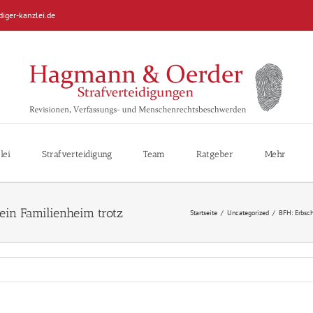
diger-kanzlei.de
lei
Strafverteidigung
Team
Ratgeber
Mehr
Startseite
/
Uncategorized
/
BFH: Erbsch