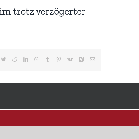
im trotz verzögerter
cebook
Twitter
Reddit
LinkedIn
WhatsApp
Tumblr
Pinterest
Vk
Xing
E-
Mail