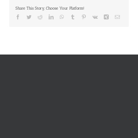
Share This Story, Choose Your Platform!
Facebook
Twitter
Reddit
LinkedIn
WhatsApp
Tumblr
Pinterest
Vk
Xing
E-
Mail