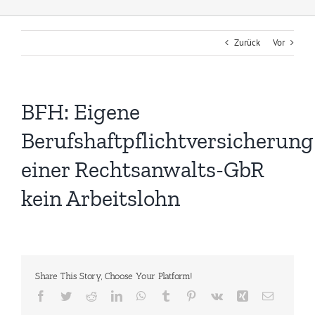
Zurück
Vor
BFH: Eigene
Berufshaftpflichtversicherung
einer Rechtsanwalts-GbR
kein Arbeitslohn
Share This Story, Choose Your Platform!
Facebook
Twitter
Reddit
LinkedIn
WhatsApp
Tumblr
Pinterest
Vk
Xing
E-
Mail