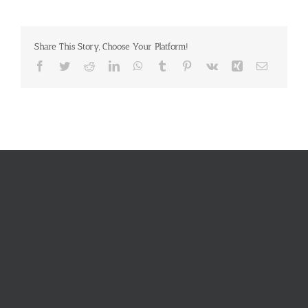
Share This Story, Choose Your Platform!
Facebook
Twitter
Reddit
LinkedIn
WhatsApp
Tumblr
Pinterest
Vk
Xing
E-
Mail