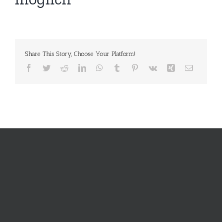
Share This Story, Choose Your Platform!
Facebook
Twitter
Reddit
LinkedIn
WhatsApp
Tumblr
Pinterest
Vk
Xing
E-
Mail