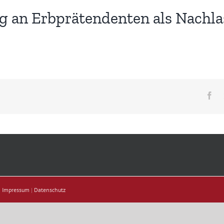
 an Erbprätendenten als Nachlas
Fa
|
Impressum
|
Datenschutz