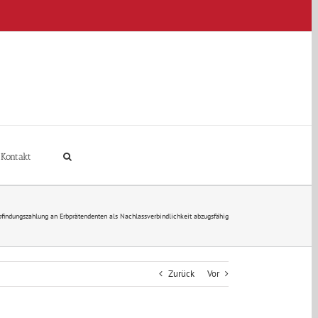
Kontakt
findungszahlung an Erbprätendenten als Nachlassverbindlichkeit abzugsfähig
Zurück
Vor