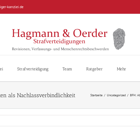
iger-kanzlei.de
ei
Strafverteidigung
Team
Ratgeber
Mehr
Startseite
/
Uncategorized
/
BFH: Ab