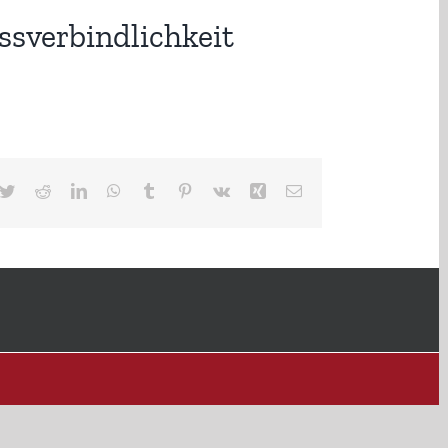
sverbindlichkeit
cebook
Twitter
Reddit
LinkedIn
WhatsApp
Tumblr
Pinterest
Vk
Xing
E-
Mail