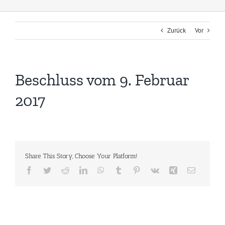
Zurück
Vor
Beschluss vom 9. Februar
2017
Share This Story, Choose Your Platform!
Facebook
Twitter
Reddit
LinkedIn
WhatsApp
Tumblr
Pinterest
Vk
Xing
E-
Mail