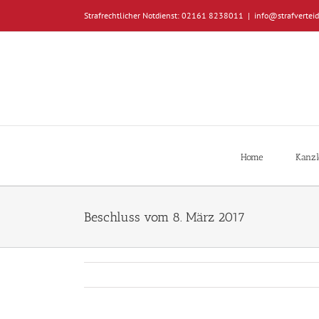
Zum
Strafrechtlicher Notdienst: 02161 8238011
|
info@strafverteid
Inhalt
springen
Home
Kanzl
Beschluss vom 8. März 2017