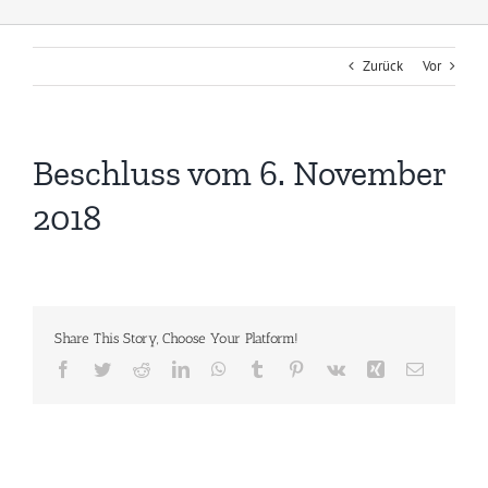
Zurück
Vor
Beschluss vom 6. November
2018
Share This Story, Choose Your Platform!
Facebook
Twitter
Reddit
LinkedIn
WhatsApp
Tumblr
Pinterest
Vk
Xing
E-
Mail