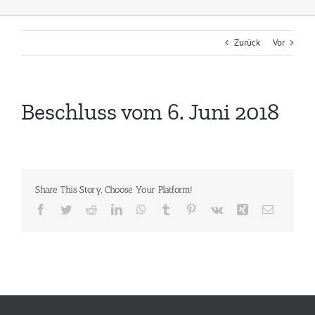
Zurück
Vor
Beschluss vom 6. Juni 2018
Share This Story, Choose Your Platform!
Facebook
Twitter
Reddit
LinkedIn
WhatsApp
Tumblr
Pinterest
Vk
Xing
E-
Mail