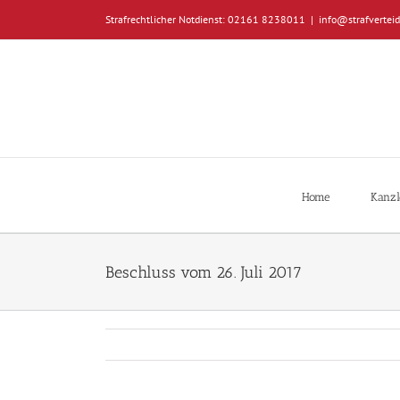
Zum
Strafrechtlicher Notdienst: 02161 8238011
|
info@strafverteid
Inhalt
springen
Home
Kanzl
Beschluss vom 26. Juli 2017